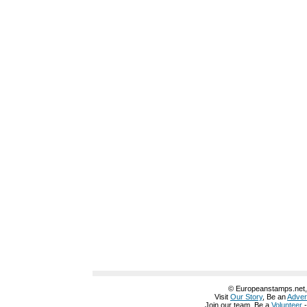
© Europeanstamps.net, A
Visit
Our Story
, Be an
Adver
Join our team, Be a
Volunteer