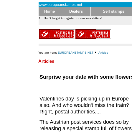
www.europeanstamps.net
Home
Dealers
Sell stamps
Don't forget to register for our newsletters!
You are here:
EUROPEANSTAMPS.NET
Articles
Articles
Surprise your date with some flowers
Valentines day is picking up in Europe
also. And who wouldn't miss the train?
Right, postal authorities....
The Austrian post services does so by
releasing a special stamp full of flowers