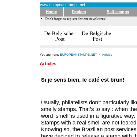
www.europeanstamps.net
Home
Dealers
Sell stamps
Don't forget to register for our newsletters!
You are here:
EUROPEANSTAMPS.NET
Articles
Articles
Si je sens bien, le café est brun!
Usually, philatelists don’t particularly lik
smelly stamps. That’s to say : when the
word ‘smell’ is used in a figurative way.
Stamps with a real smell are not feared
Knowing so, the Brazilian post services
have decided to release a stamp with th