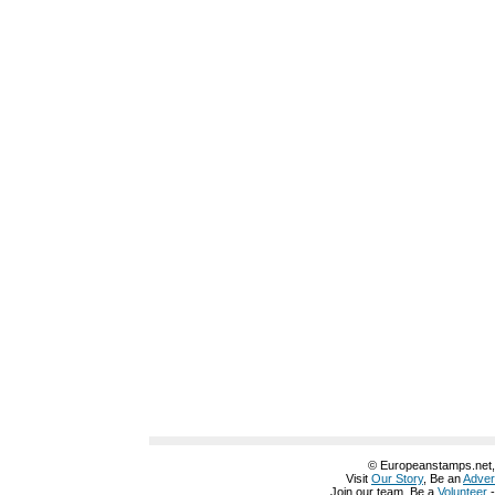
© Europeanstamps.net, A
Visit
Our Story
, Be an
Adver
Join our team, Be a
Volunteer