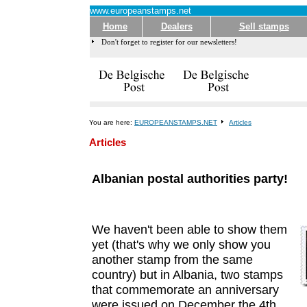
www.europeanstamps.net
Home
Dealers
Sell stamps
Don't forget to register for our newsletters!
You are here:
EUROPEANSTAMPS.NET
Articles
Articles
Albanian postal authorities party!
We haven't been able to show them
yet (that's why we only show you
another stamp from the same
country) but in Albania, two stamps
that commemorate an anniversary
were issued on December the 4th.