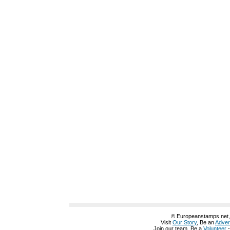
© Europeanstamps.net, A
Visit
Our Story
, Be an
Adver
Join our team, Be a
Volunteer