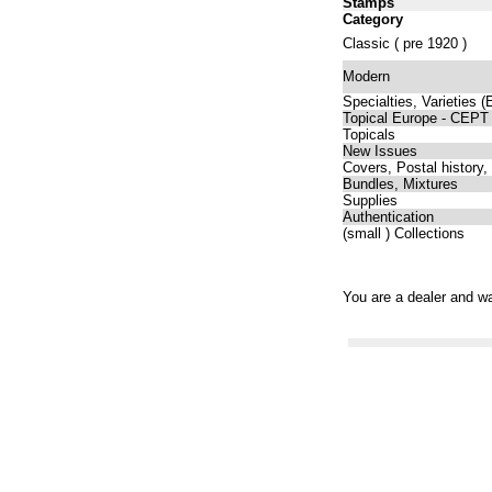
Stamps
Category
Classic ( pre 1920 )
Modern
Specialties, Varieties 
Topical Europe - CEPT
Topicals
New Issues
Covers, Postal history,
Bundles, Mixtures
Supplies
Authentication
(small ) Collections
You are a dealer and wa
グッチ 鞄
グッチ 名古屋
グッチ 名刺入れ
グッチ 化粧ポーチ
グッチ 公式
ッチ 店舗 神奈川
グッチ 店舗 神戸
グッチ 店舗 埼玉
グッチ 店舗 福岡
グッ
長財布 人気
グッチ 長財布 黒
グッチ 長財布 赤
グッチ 長財布 白
グッチ 