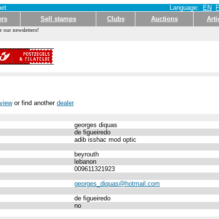
et
Language:
EN
ers
Sell stamps
Clubs
Auctions
Arti
r our newsletters!
rview
or find another
dealer
georges diquas
de figueiredo
adib isshac mod optic
beyrouth
lebanon
009611321923
georges_diquas@hotmail.com
de figueiredo
no