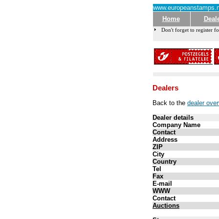
www.europeanstamps.n
Home
Deal
Don't forget to register fo
Dealers
Back to the
dealer ove
Dealer details
Company Name
Contact
Address
ZIP
City
Country
Tel
Fax
E-mail
WWW
Contact
Auctions