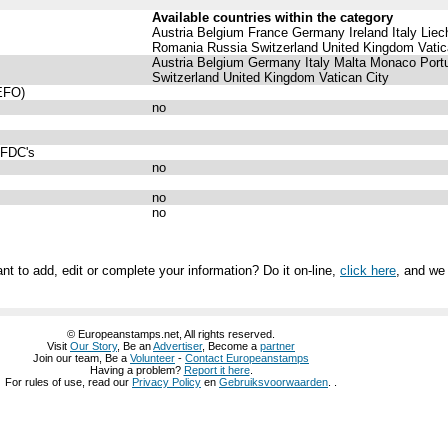
Available countries within the category
Austria Belgium France Germany Ireland Italy Lie
Romania Russia Switzerland United Kingdom Vatic
Austria Belgium Germany Italy Malta Monaco Port
Switzerland United Kingdom Vatican City
(EFO)
no
 FDC's
no
no
no
nt to add, edit or complete your information? Do it on-line,
click here
, and we 
© Europeanstamps.net, All rights reserved.
Visit
Our Story
, Be an
Advertiser
, Become a
partner
Join our team, Be a
Volunteer
-
Contact Europeanstamps
Having a problem?
Report it here
.
For rules of use, read our
Privacy Policy
en
Gebruiksvoorwaarden
. .
ホームページ
グッチ 公式ページ
グッチ 公式 通販
グッチ 公式 財布
グッチ 公
チ 店舗 東京
グッチ 店舗 大阪
グッチ 店舗 池袋
グッチ 店舗 兵庫
グッチ 店
長財布 レディース
グッチ 長財布 メンズ
グッチ 長財布 コピー
グッチ 長財布