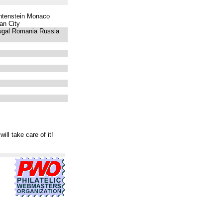
chtenstein Monaco
an City
ugal Romania Russia
will take care of it!
式 カタログ
グッチ 公式
グッチ 革靴
グッチ 定期入れ
グッチ 店舗 仙台
グ
舗
グッチ 店舗
グッチ 大阪
グッチ 長財布 中古
グッチ 長財布 新作
グッチ
 アウトレット
グッチ 長財布
グッチ 長財布
グッチ 財布 中古
グッチ 財布 値