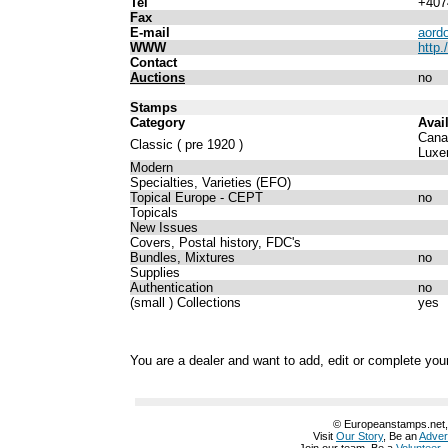
Tel
+407
Fax
E-mail
aord
WWW
http.
Contact
Auctions
no
Stamps
Category
Avai
Cana
Classic ( pre 1920 )
Luxe
Modern
Specialties, Varieties (EFO)
Topical Europe - CEPT
no
Topicals
New Issues
Covers, Postal history, FDC's
Bundles, Mixtures
no
Supplies
Authentication
no
(small ) Collections
yes
You are a dealer and want to add, edit or complete your
© Europeanstamps.net, A
Visit
Our Story
, Be an
Adver