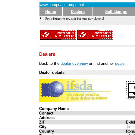
www.europeanstamps.net
Home
Dealers
Sell stamps
Don't forget to register for our newsletters!
Dealers
Back to the
dealer overview
or find another
dealer
Dealer details
Company Name
Contact
Address
ZIP
B-dul
City
Timi
Country
Roma