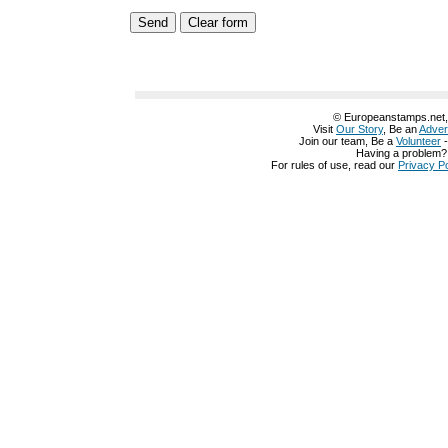
© Europeanstamps.net, A
Visit
Our Story
, Be an
Adver
Join our team, Be a
Volunteer
Having a problem
For rules of use, read our
Privacy Po
グッチ 鞄
グッチ 名古屋
グッチ 名刺入れ
グッチ 化粧ポーチ
グッチ 公式
グッチ 公式
グッチ 革靴
グッチ 定期入れ
グッチ 店舗 仙台
グッチ 店舗 神
阪
グッチ 店舗 池袋
グッチ 店舗 兵庫
グッチ 店舗
グッチ 店舗
グッチ 大阪
布 赤
グッチ 長財布 白
グッチ 長財布 レディース
グッチ 長財布 メンズ
グ
中古
グッチ 財布 値段
グッチ 財布 楽天
グッチ 財布 一覧
グッチ 財布 修理
グッチ 財布 価格
グッチ 財布 価格
グッチ 財布 人気
グッチ 財布 激安
グッ
布 レディース 人気
グッチ 財布 レディース 人気
グッチ 財布 レディース 
レディース ピンク
グッチ 財布 レディース アウトレット
グッチ 財布 レディ
ース
グッチ 財布 リボン
グッチ 財布 ランキング
グッチ 財布 メンズ 中古
財布 メンズ 長財布
グッチ 財布 メンズ 安い
グッチ 財布 メンズ ランキン
ズ アウトレット
グッチ 財布 メンズ
グッチ 財布 メンズ
グッチ 財布 ピン
ッチ 財布 コピー
グッチ 財布 がま口
グッチ 財布 アウトレット
グッチ 財
ュックサック
グッチ リュック
グッチ ラバーシューズ
グッチ ラッシュ2
グ
物
グッチ メンズ 財布
グッチ メンズ バッグ
グッチ メンズ アクセサリー
ッグ
グッチ ピンク 財布
グッチ ピンク
グッチ ヒップバッグ
グッチ ヒッ
ピアス メンズ
グッチ ハンドバッグ
グッチ バッグ 中古
グッチ バッグ 値段