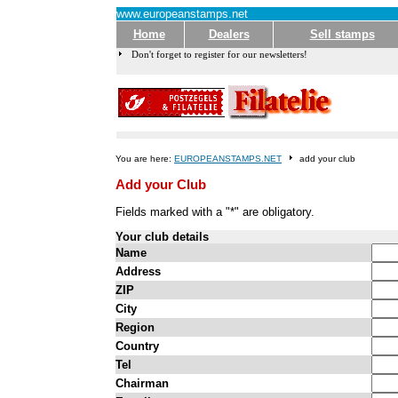
www.europeanstamps.net
Home
Dealers
Sell stamps
Don't forget to register for our newsletters!
You are here:
EUROPEANSTAMPS.NET
add your club
Add your Club
Fields marked with a "*" are obligatory.
Your club details
Name
Address
ZIP
City
Region
Country
Tel
Chairman